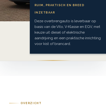
RUIM, PRAKTISCH EN BREED
INZETBAAR
Deze overbrengauto is leverbaar op
basis van de Vito, V-Klasse en EQV, met
keuze uit diesel of elektrische
aandrijving en een praktische inrichting
voor kist of brancard.
OVERZICHT