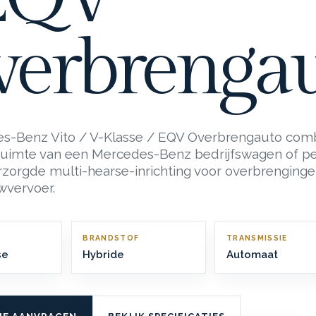
erbrenga
s-Benz Vito / V-Klasse / EQV Overbrengauto com
 ruimte van een Mercedes-Benz bedrijfswagen of 
zorgde multi-hearse-inrichting voor overbrenging
uwvervoer.
BRANDSTOF
TRANSMISSIE
se
Hybride
Automaat