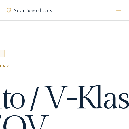
L
BENZ
to / V-Klas
 EQV