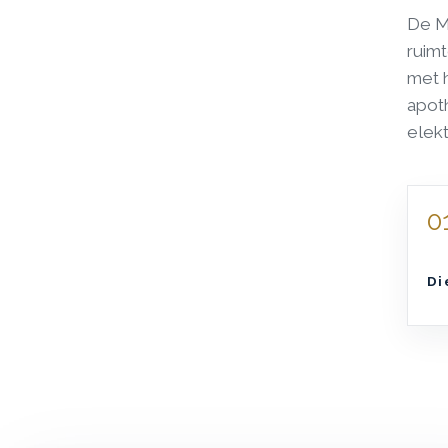
De M
ruimt
met 
apoth
elekt
0
Di