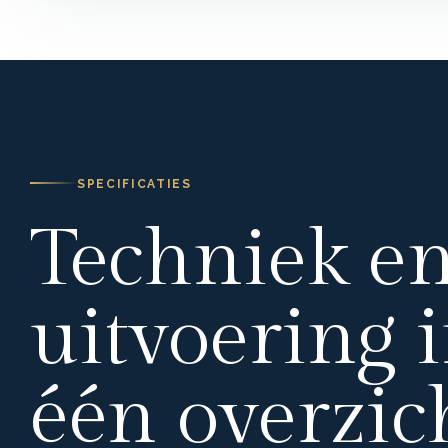
SPECIFICATIES
Techniek e
uitvoering 
één overzich