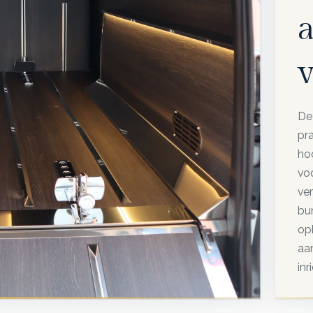
a
v
De 
pr
ho
voo
ver
bu
op
aa
inr