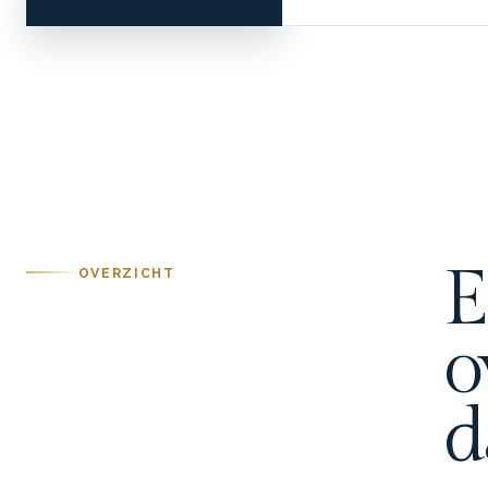
E
OVERZICHT
o
d