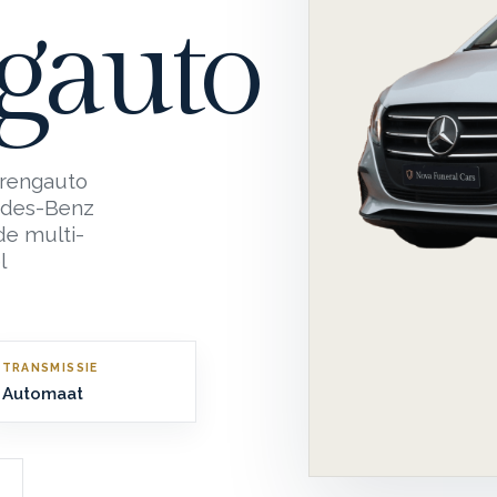
gauto
brengauto
edes-Benz
de multi-
l
TRANSMISSIE
Automaat