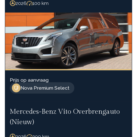
2026
100
km
Prijs op aanvraag
Nova Premium Select
Mercedes-Benz Vito Overbrengauto
(Nieuw)
2026
200
km