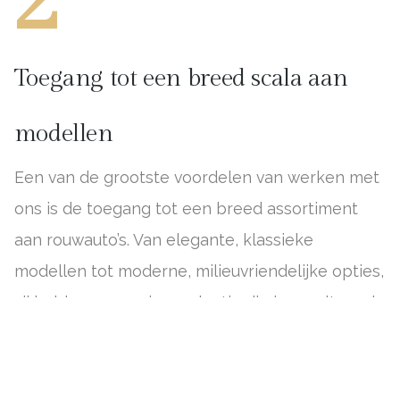
Toegang tot een breed scala aan
modellen
Een van de grootste voordelen van werken met
ons is de toegang tot een breed assortiment
aan rouwauto’s. Van elegante, klassieke
modellen tot moderne, milieuvriendelijke opties,
zij hebben een ruime selectie die inspeelt op de
verschillende stijlen en voorkeuren van
uitvaartondernemers. Dit zorgt ervoor dat je
altijd een voertuig kunt kiezen dat past bij jouw