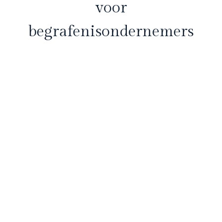
voor
begrafenisondernemers
De aankoop van een rouwauto is een grote investering
voor begrafenisondernemers. Het is niet alleen een
belangrijk voertuig voor de bedrijfsvoering, maar ook
een symbool van respect en professionaliteit. Dit
artikel biedt je advies over waar je op moet letten bij
de aanschaf van een rouwauto, zodat je de beste
keuze maakt voor jouw onderneming.
Neem contact met ons op
Lees meer