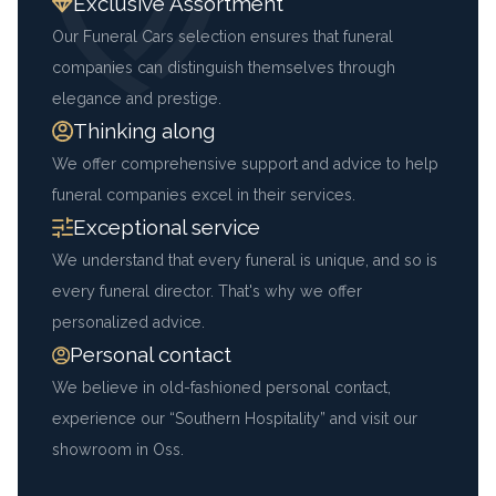
Exclusive Assortment
Our Funeral Cars selection ensures that funeral
companies can distinguish themselves through
elegance and prestige.
Thinking along
We offer comprehensive support and advice to help
funeral companies excel in their services.
Exceptional service
We understand that every funeral is unique, and so is
every funeral director. That's why we offer
personalized advice.
Personal contact
We believe in old-fashioned personal contact,
experience our “Southern Hospitality” and visit our
showroom in Oss.