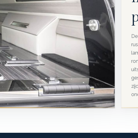
p
De 
ru
la
ro
uit
ge
zi
on