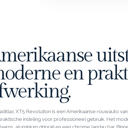
merikaanse uitst
oderne en prakt
fwerking.
adillac XT5 Revolution is een Amerikaanse rouwauto van
raktische indeling voor professioneel gebruik. Het mod
ntaarns, aluminium driprail en een chrome landau bar. Binne