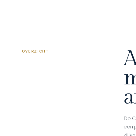
A
OVERZICHT
m
a
De C
een p
zijla