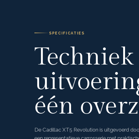
SPECIFICATIES
Techniek
uitvoerin
één overz
De Cadillac XT5 Revolution is uitgevoerd d
een representatieve carrosserie met praktisch