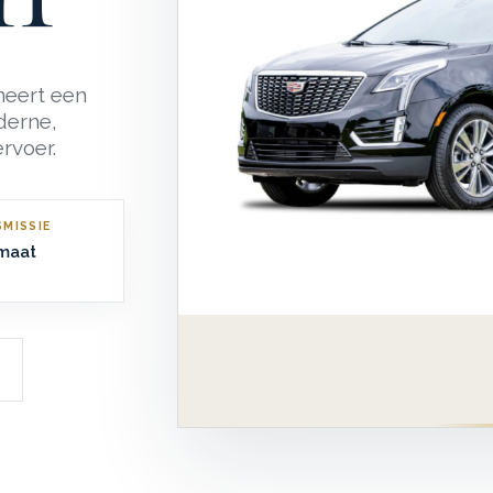
neert een
derne,
rvoer.
MISSIE
maat