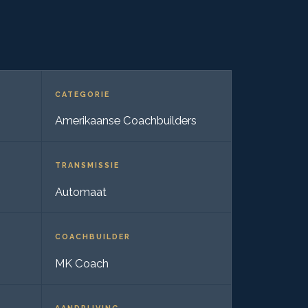
CATEGORIE
Amerikaanse Coachbuilders
TRANSMISSIE
Automaat
COACHBUILDER
MK Coach