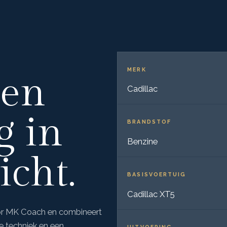
MERK
 en
Cadillac
g in
BRANDSTOF
Benzine
icht.
BASISVOERTUIG
Cadillac XT5
oor MK Coach en combineert
e techniek en een