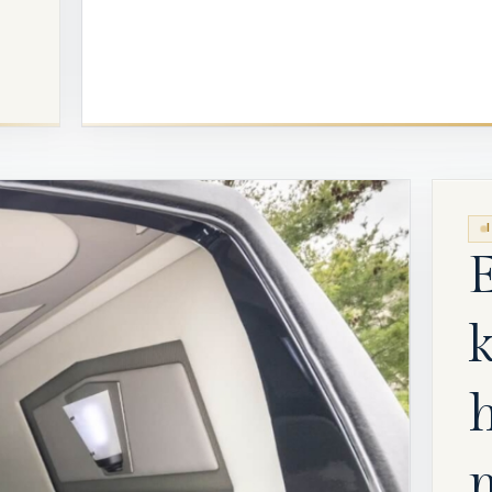
E
k
m