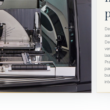
p
De 
aa
De
ve
la
Pr
pa
bu
int