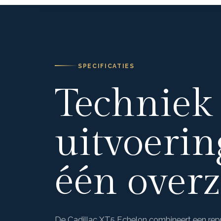
SPECIFICATIES
Techniek
uitvoerin
één overz
De Cadillac XT5 Echelon combineert een repr