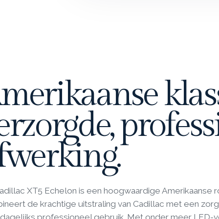
merikaanse klas
erzorgde, profess
fwerking.
adillac XT5 Echelon is een hoogwaardige Amerikaanse 
neert de krachtige uitstraling van Cadillac met een zorg
 dagelijks professioneel gebruik. Met onder meer LED-ve