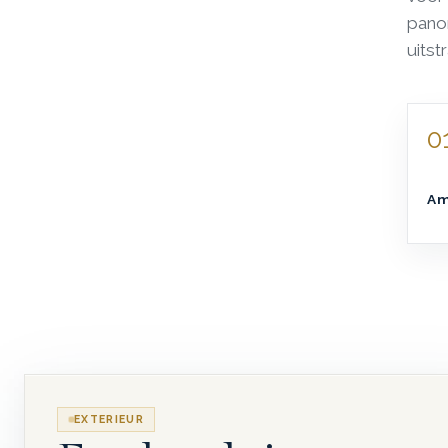
pano
uitst
0
Am
EXTERIEUR