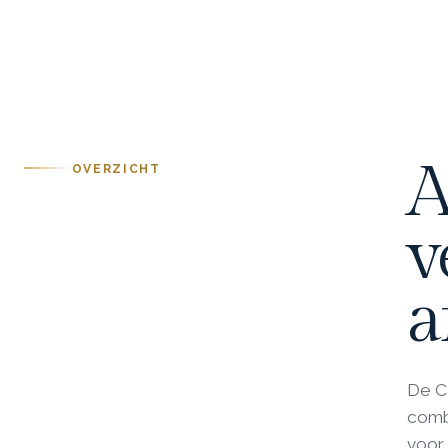
A
OVERZICHT
v
a
De C
combi
voor