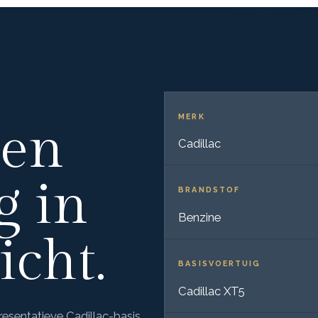
MERK
 en
Cadillac
g in
BRANDSTOF
Benzine
icht.
BASISVOERTUIG
Cadillac XT5
esentatieve Cadillac-basis