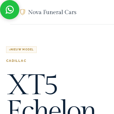
NIEUW MODEL
CADILLAC
XT5
Echelon