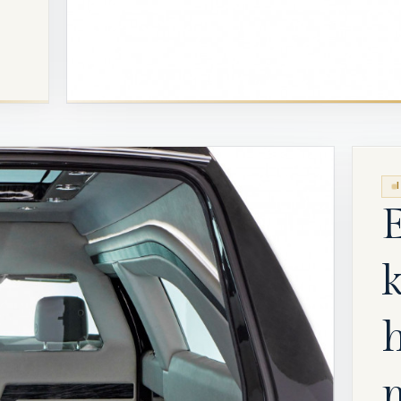
E
k
m