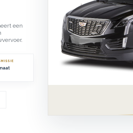
neert een
n
wvervoer.
MISSIE
maat