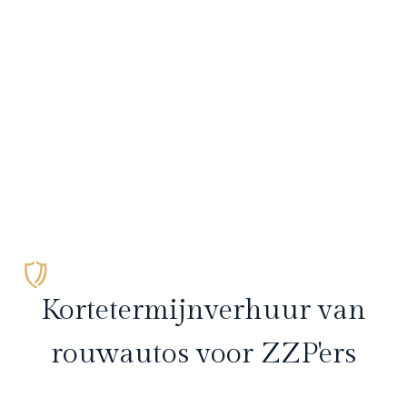
Kortetermijnverhuur van
rouwautos voor ZZP'ers
Als zelfstandige uitvaartondernemer wil je flexibel zijn