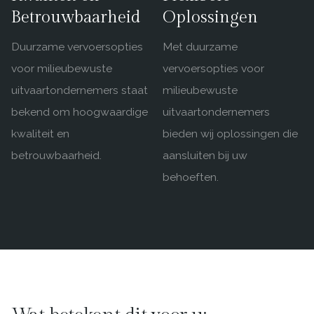
Betrouwbaarheid
Oplossingen
Duurzame vervoersopties
Met duurzame
voor milieubewuste
vervoersopties voor
uitvaartondernemers staat
milieubewuste
bekend om hoogwaardige
uitvaartondernemers
kwaliteit en
bieden wij oplossingen die
betrouwbaarheid.
aansluiten bij uw
behoeften.