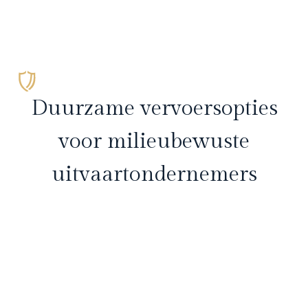
Duurzame vervoersopties
voor milieubewuste
uitvaartondernemers
Ontdek de voordelen van duurzame vervoersopties
voor milieubewuste uitvaartondernemers en ervaar
kwaliteit en service op maat.
Neem contact met ons op