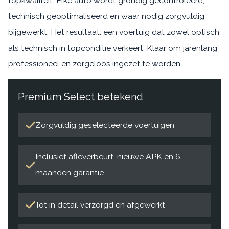
topkwaliteit. Elke auto wordt grondig gecontroleerd,
technisch geoptimaliseerd en waar nodig zorgvuldig
bijgewerkt. Het resultaat: een voertuig dat zowel optisch
als technisch in topconditie verkeert. Klaar om jarenlang
professioneel en zorgeloos ingezet te worden.
Premium Select betekend
Zorgvuldig geselecteerde voertuigen
Inclusief afleverbeurt, nieuwe APK en 6
maanden garantie
Tot in detail verzorgd en afgewerkt