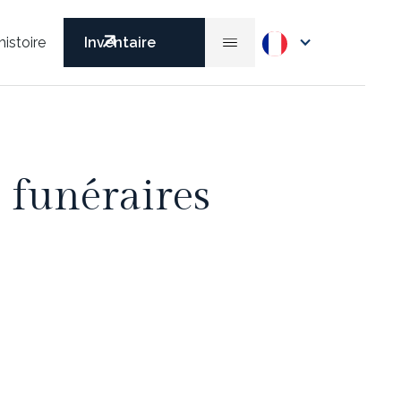
histoire
Inventaire
 funéraires