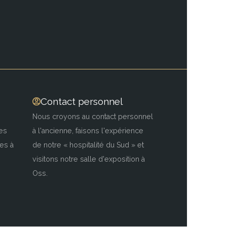
Contact personnel
Nous croyons au contact personnel
es
à l'ancienne, faisons l'expérience
es à
de notre « hospitalité du Sud » et
visitons notre salle d'exposition à
Oss.