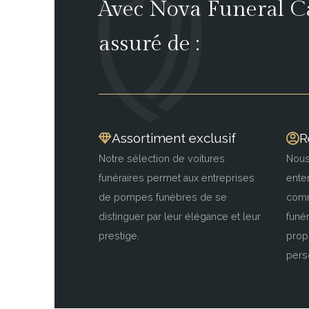
Avec Nova Funeral Ca
assuré de :
Assortiment exclusif
R
Notre sélection de voitures
Nous
funéraires permet aux entreprises
ente
de pompes funèbres de se
comm
distinguer par leur élégance et leur
funé
prestige.
prop
pers