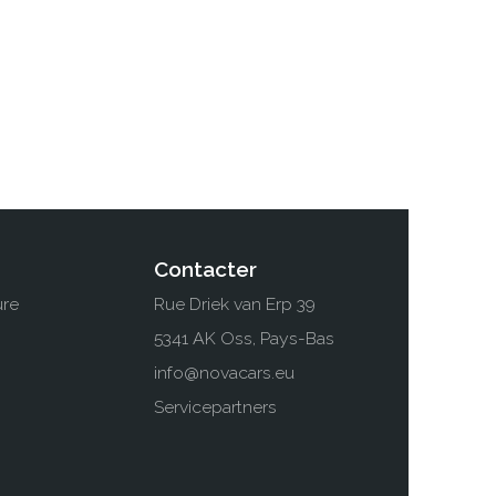
Contacter
ure
Rue Driek van Erp 39
5341 AK Oss, Pays-Bas
info@novacars.eu
Servicepartners