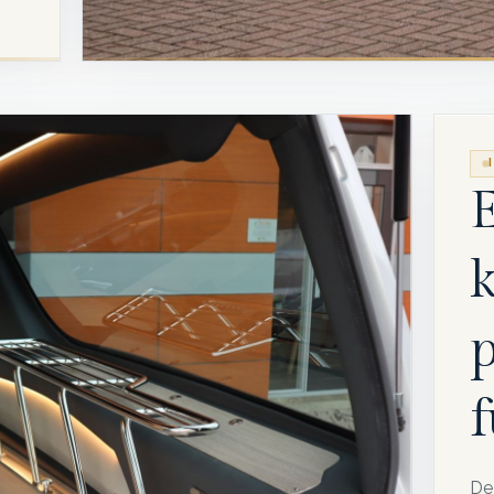
k
p
f
De