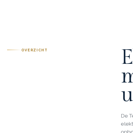
E
OVERZICHT
m
u
De T
elek
opbou