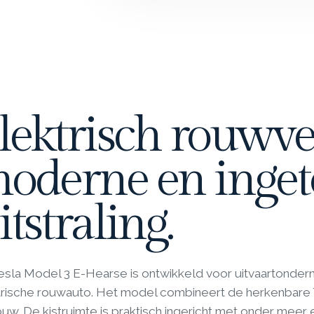
lektrisch rouwve
oderne en inge
itstraling.
esla Model 3 E-Hearse is ontwikkeld voor uitvaartonder
trische rouwauto. Het model combineert de herkenbare 
w. De kistruimte is praktisch ingericht met onder meer 