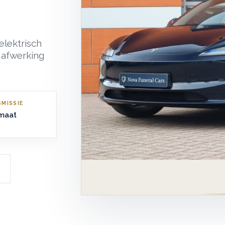
elektrisch
 afwerking
MISSIE
maat