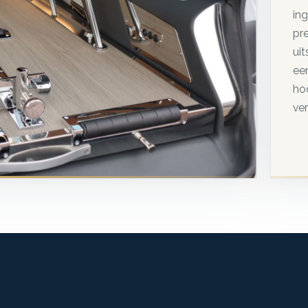
in
pr
ui
een
ho
ve