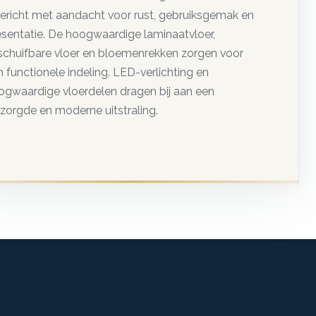
gericht met aandacht voor rust, gebruiksgemak en
esentatie. De hoogwaardige laminaatvloer,
tschuifbare vloer en bloemenrekken zorgen voor
 functionele indeling. LED-verlichting en
ogwaardige vloerdelen dragen bij aan een
rzorgde en moderne uitstraling.