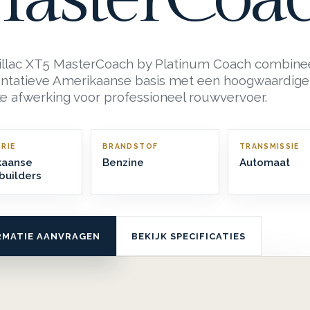
illac XT5 MasterCoach by Platinum Coach combine
ntatieve Amerikaanse basis met een hoogwaardige
ke afwerking voor professioneel rouwvervoer.
RIE
BRANDSTOF
TRANSMISSIE
kaanse
Benzine
Automaat
builders
RMATIE AANVRAGEN
BEKIJK SPECIFICATIES