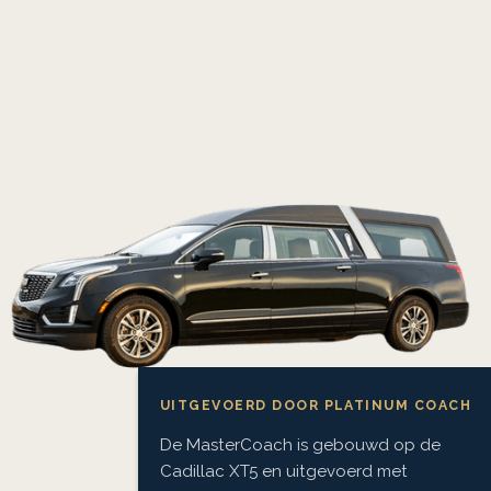
UITGEVOERD DOOR PLATINUM COACH
De MasterCoach is gebouwd op de
Cadillac XT5 en uitgevoerd met