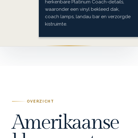
herkenbare Platinum Coach-details,
waaronder een vinyl bekleed dak,
coach lamps, landau bar en verzorgde
kistruimte.
OVERZICHT
Amerikaanse