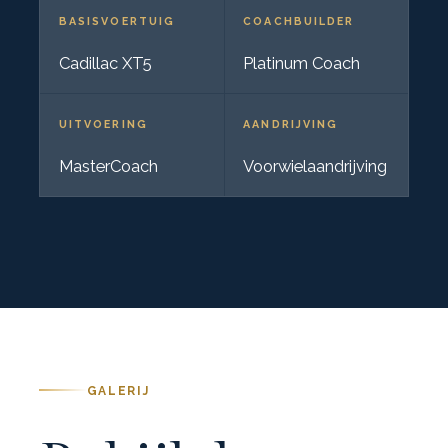
BASISVOERTUIG
COACHBUILDER
Cadillac XT5
Platinum Coach
UITVOERING
AANDRIJVING
MasterCoach
Voorwielaandrijving
GALERIJ