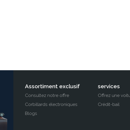
Bennett, wiens passie voor klassieke auto’s
in 1990 leidde tot de restauratie van antieke
rouwauto’s.
Lees meer
Assortiment exclusif
services
Consultez notre offre
Offrez une voit
Corbillards électroniques
Crédit-bail
Blogs