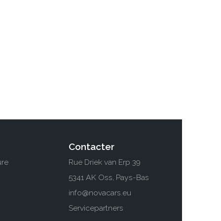
Contacter
ure
Rue Driek van Erp 39
5341 AK Oss, Pays-Bas
info@novacars.eu
Servicepartners