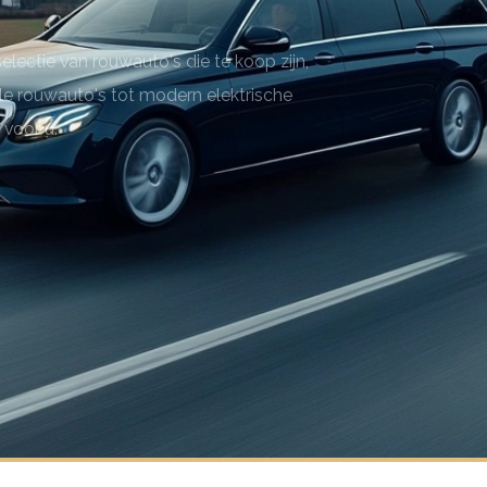
lectie van rouwauto's die te koop zijn,
ele rouwauto's tot modern elektrische
 voor u.