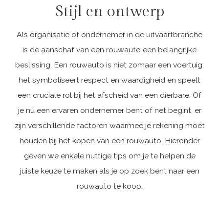
lijkwagens
Stijl en ontwerp
aangepast
Als organisatie of ondernemer in de uitvaartbranche
is de aanschaf van een rouwauto een belangrijke
voor speciale
beslissing. Een rouwauto is niet zomaar een voertuig;
wensen?
het symboliseert respect en waardigheid en speelt
een cruciale rol bij het afscheid van een dierbare. Of
je nu een ervaren ondernemer bent of net begint, er
De uitvaart is een van de meest
zijn verschillende factoren waarmee je rekening moet
persoonlijke momenten in het
houden bij het kopen van een rouwauto. Hieronder
leven, en daarom willen
geven we enkele nuttige tips om je te helpen de
nabestaanden vaak dat de
juiste keuze te maken als je op zoek bent naar een
begrafenis precies zo verloopt als
rouwauto te koop.
de overledene of de familie het
wenst.